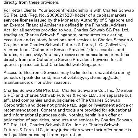
directly from these providers.
For Retail Clients: Your account relationship is with Charles Schwab
SG Pte. Ltd. (Reg. No. 200902152D) holder of a capital markets
services license issued by the Monetary Authority of Singapore and
an Exempt Financial Adviser as defined in the Financial Advisers
Act, for all services provided to you. Charles Schwab SG Pte. Ltd,
trading as Charles Schwab Singapore, outsources its clearing,
execution and custody functions and services to Charles Schwab &
Co., Inc. and Charles Schwab Futures & Forex, LLC. (Collectively
referred to as "Outsource Service Providers") for securities and
futures, respectively. You may receive communications or material
directly from our Outsource Service Providers; however, for all
queries, please contact Charles Schwab Singapore.
Access to Electronic Services may be limited or unavailable during
periods of peak demand, market volatility, systems upgrade,
maintenance, or for other reasons.
Charles Schwab SG Pte. Ltd., Charles Schwab & Co., Inc. (Member
SIPC) and Charles Schwab Futures & Forex LLC., are separate but
affiliated companies and subsidiaries of The Charles Schwab
Corporation and does not provide tax, legal or investment advice or
recommendations. Content and tools are provided for educational
and informational purposes only. Nothing herein is an offer or
solicitation of securities, products and services by Charles Schwab
SG Pte. Ltd., Charles Schwab & Co., Inc. or Charles Schwab
Futures & Forex LLC., in any jurisdiction where their offer or sale is
not qualified or exempt from registration.