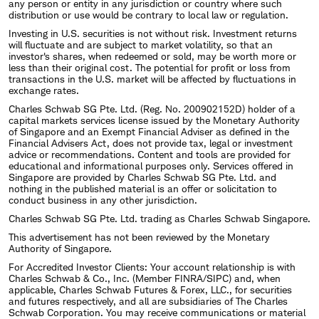
any person or entity in any jurisdiction or country where such
distribution or use would be contrary to local law or regulation.
Investing in U.S. securities is not without risk. Investment returns
will fluctuate and are subject to market volatility, so that an
investor's shares, when redeemed or sold, may be worth more or
less than their original cost. The potential for profit or loss from
transactions in the U.S. market will be affected by fluctuations in
exchange rates.
Charles Schwab SG Pte. Ltd. (Reg. No. 200902152D) holder of a
capital markets services license issued by the Monetary Authority
of Singapore and an Exempt Financial Adviser as defined in the
Financial Advisers Act, does not provide tax, legal or investment
advice or recommendations. Content and tools are provided for
educational and informational purposes only. Services offered in
Singapore are provided by Charles Schwab SG Pte. Ltd. and
nothing in the published material is an offer or solicitation to
conduct business in any other jurisdiction.
Charles Schwab SG Pte. Ltd. trading as Charles Schwab Singapore.
This advertisement has not been reviewed by the Monetary
Authority of Singapore.
For Accredited Investor Clients: Your account relationship is with
Charles Schwab & Co., Inc. (Member FINRA/SIPC) and, when
applicable, Charles Schwab Futures & Forex, LLC., for securities
and futures respectively, and all are subsidiaries of The Charles
Schwab Corporation. You may receive communications or material